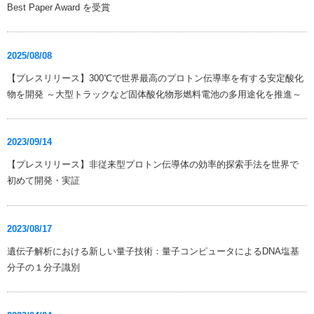
Best Paper Award を受賞
2025/08/08
【プレスリリース】300℃で世界最高のプロトン伝導率を有する安定酸化
物を開発 ～大型トラックなど固体酸化物形燃料電池の多用途化を推進～
2023/09/14
【プレスリリース】非従来型プロトン伝導体の効率的探索手法を世界で
初めて開発・実証
2023/08/17
遺伝子解析における新しい量子技術：量子コンピュータによるDNA塩基
分子の１分子識別