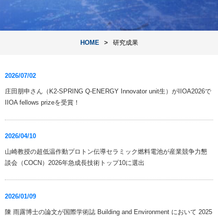
HOME
研究成果
2026/07/02
庄田朋申さん（K2-SPRING Q-ENERGY Innovator unit生）がIIOA2026で
IIOA fellows prizeを受賞！
2026/04/10
山崎教授の超低温作動プロトン伝導セラミック燃料電池が産業競争力懇
談会（COCN）2026年急成長技術トップ10に選出
2026/01/09
陳 雨露博士の論文が国際学術誌 Building and Environment において 2025