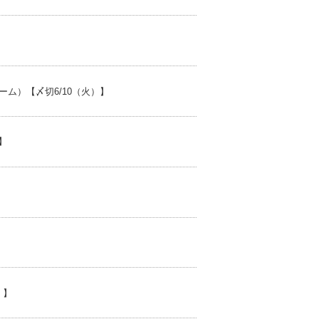
ム）【〆切6/10（火）】
）】
）】