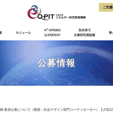
2
K
-SPRING
宮本淳弌
業
モジュール
博
Q-ENERGY
水素研究奨励賞
公募情報
構 教員公募について（教授：社会デザイン部門コーディネーター）【〆切12