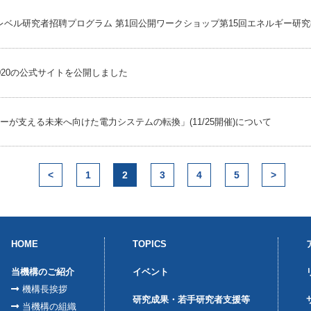
プレベル研究者招聘プログラム 第1回公開ワークショップ第15回エネルギー研
020の公式サイトを公開しました
が支える未来へ向けた電力システムの転換」(11/25開催)について
<
1
2
3
4
5
>
HOME
TOPICS
当機構のご紹介
イベント
機構長挨拶
研究成果・若手研究者支援等
当機構の組織