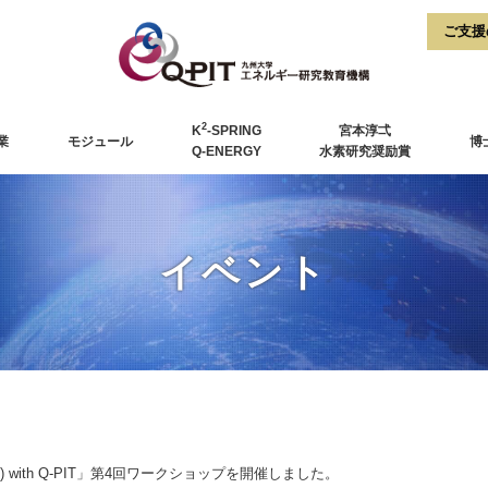
2
K
-SPRING
宮本淳弌
業
モジュール
博
Q-ENERGY
水素研究奨励賞
イベント
) with Q-PIT」第4回ワークショップを開催しました。