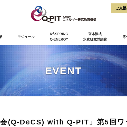
2
K
-SPRING
宮本淳弌
業
モジュール
博
Q-ENERGY
水素研究奨励賞
EVENT
Q-DeCS) with Q-PIT」第