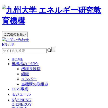
EN
/
JP
HOME
当機構のご紹介
機構長挨拶
組織
メンバー
当機構の取組み
FCVI事業
モジュール
2
K
-SPRING
Q-ENERGY