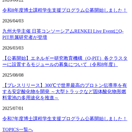
令和8年度博士課程学生支援プログラム公募開始しました！
2026/04/03
九州大学主催 日英コンソーシアムRENKEI Live EventにQ-
PIT所属研究者が登壇
2026/03/03
【公募開始】エネルギー研究教育機構（Q-PIT）各クラスタ
ーに設置するモジュールの募集について（令和8年度）
2025/08/08
【プレスリリース】300℃で世界最高のプロトン伝導率を有
する安定酸化物を開発 ～大型トラックなど固体酸化物形燃
料電池の多用途化を推進～
2025/07/01
令和7年度博士課程学生支援プログラム公募開始しました！
TOPICS一覧へ