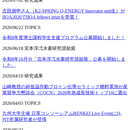
2026/07/02
研究成果
庄田朋申さん（K2-SPRING Q-ENERGY Innovator unit生）が
IIOA2026でIIOA fellows prizeを受賞！
2026/06/22
TOPICS
令和8年度博士課程学生支援プログラム公募開始しました！
2026/06/18
宮本淳弌水素研究奨励賞
令和8年10月分「宮本淳弌水素研究奨励賞」公募を開始しま
した。
2026/04/10
研究成果
山崎教授の超低温作動プロトン伝導セラミック燃料電池が産
業競争力懇談会（COCN）2026年急成長技術トップ10に選出
2026/04/03
TOPICS
九州大学主催 日英コンソーシアムRENKEI Live EventにQ-
PIT所属研究者が登壇
2026/06/22