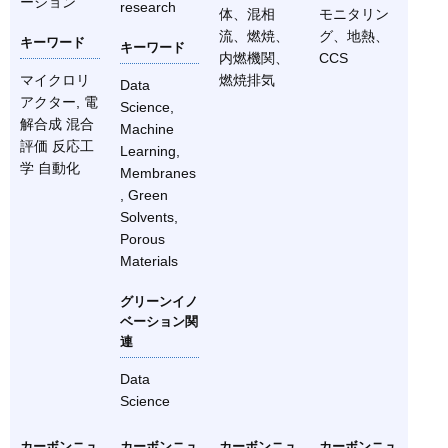
ーション
research
体、混相
モニタリン
流、燃焼、
グ、地熱、
キーワード
キーワード
内燃機関、
CCS
マイクロリ
燃焼排気
Data
アクター, 電
Science,
解合成 混合
Machine
評価 反応工
Learning,
学 自動化
Membranes
, Green
Solvents,
Porous
Materials
グリーンイノ
ベーション関
連
Data
Science
カーボンニュ
カーボンニュ
カーボンニュ
カーボンニュ