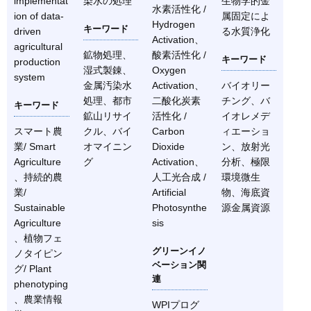
implementat
染水の処理
生物学的金
水素活性化 /
ion of data-
属固定によ
Hydrogen
キーワード
driven
る水質浄化
Activation、
agricultural
鉱物処理、
酸素活性化 /
キーワード
production
湿式製錬、
Oxygen
system
金属汚染水
Activation、
バイオリー
処理、都市
二酸化炭素
チング、バ
キーワード
鉱山リサイ
活性化 /
イオレメデ
スマート農
クル、バイ
Carbon
ィエーショ
業/ Smart
オマイニン
Dioxide
ン、放射光
Agriculture
グ
Activation、
分析、極限
、持続的農
人工光合成 /
環境微生
業/
Artificial
物、海底資
Sustainable
Photosynthe
源金属資源
Agriculture
sis
、植物フェ
グリーンイノ
ノタイピン
ベーション関
グ/ Plant
連
phenotyping
、農業情報
WPIプログ