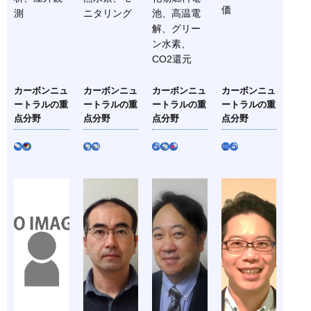
価
測
ニタリング
池、高温電
解、グリー
ン水素、
CO2還元
カーボンニュ
カーボンニュ
カーボンニュ
カーボンニュ
ートラルの重
ートラルの重
ートラルの重
ートラルの重
点分野
点分野
点分野
点分野