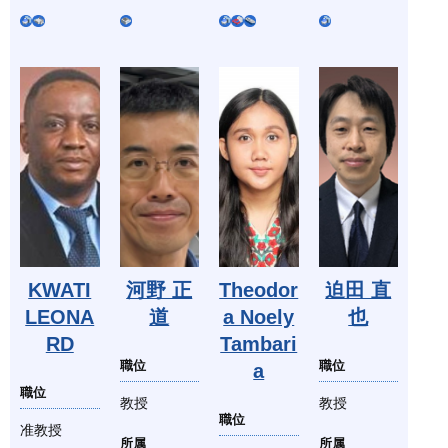
KWATI
河野 正
Theodor
迫田 直
LEONA
道
a Noely
也
RD
Tambari
職位
職位
a
職位
教授
教授
職位
准教授
所属
所属