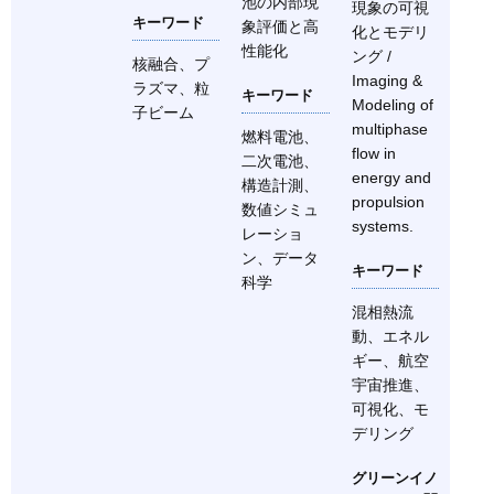
池の内部現
現象の可視
キーワード
象評価と高
化とモデリ
性能化
ング /
核融合、プ
Imaging &
ラズマ、粒
キーワード
Modeling of
子ビーム
multiphase
燃料電池、
flow in
二次電池、
energy and
構造計測、
propulsion
数値シミュ
systems.
レーショ
ン、データ
キーワード
科学
混相熱流
動、エネル
ギー、航空
宇宙推進、
可視化、モ
デリング
グリーンイノ