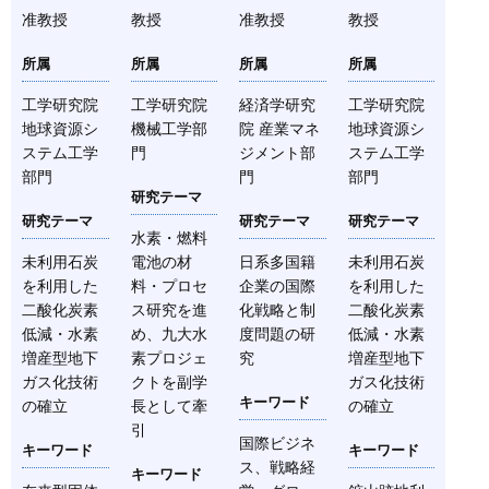
准教授
教授
准教授
教授
所属
所属
所属
所属
工学研究院
工学研究院
経済学研究
工学研究院
地球資源シ
機械工学部
院 産業マネ
地球資源シ
ステム工学
門
ジメント部
ステム工学
部門
門
部門
研究テーマ
研究テーマ
研究テーマ
研究テーマ
水素・燃料
未利用石炭
電池の材
日系多国籍
未利用石炭
を利用した
料・プロセ
企業の国際
を利用した
二酸化炭素
ス研究を進
化戦略と制
二酸化炭素
低減・水素
め、九大水
度問題の研
低減・水素
増産型地下
素プロジェ
究
増産型地下
ガス化技術
クトを副学
ガス化技術
キーワード
の確立
長として牽
の確立
引
国際ビジネ
キーワード
キーワード
ス、戦略経
キーワード