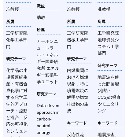
職位
准教授
准教授
准教授
助教
所属
所属
所属
所属
工学研究院
工学研究院
工学研究院
化学工学部
機械工学部
地球資源シ
カーボンニ
門
門
ステム工学
ュートラ
部門
ル・エネル
研究テーマ
研究テーマ
ギー国際研
研究テーマ
究所 エネル
化学品の小
内燃機関に
ギー変換科
規模連続生
おける燃焼
地震波を使
学ユニット
産・有機合
現象，特に
った貯留層
成化学に対
噴霧燃焼の
(地熱・
研究テーマ
する化学工
解明や燃焼
CCS)の探査
学的アプロ
排出物の生
やモニタリ
Data-driven
ーチ・流動
成
ング
approach in
と混合、反
carbon-
キーワード
キーワード
応の可視化
neutral
とシミュレ
energy
反応性流
地震探査、