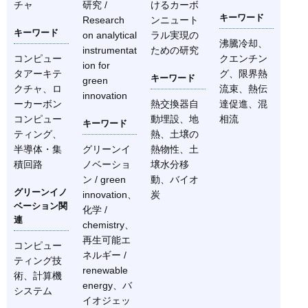
チャ
研究 /
けるカーボ
キーワード
Research
ンニュート
キーワード
on analytical
ラル実現の
沸騰冷却、
instrumentat
ための研究
コンピュー
クエンチン
ion for
タアーキテ
グ、限界熱
キーワード
green
クチャ、ロ
流束、熱伝
innovation
ーカーボン
熱交換器自
達促進、混
コンピュー
動埋設、地
相流
キーワード
ティング、
熱、土壌の
半導体・集
グリーンイ
熱物性、土
積回路
ノベーショ
壌水分移
ン / green
動、バイオ
グリーンイノ
innovation、
炭
ベーション関
化学 /
連
chemistry、
再生可能エ
コンピュー
ネルギー /
ティング技
renewable
術、計算機
energy、バ
システム
イオジェッ