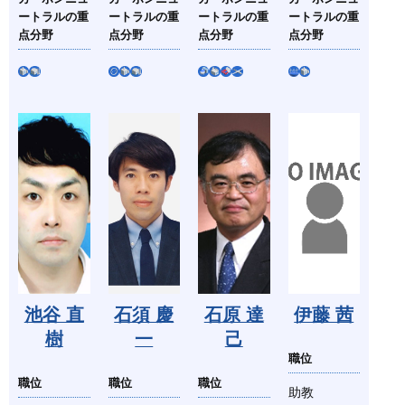
ートラルの重
ートラルの重
ートラルの重
ートラルの重
点分野
点分野
点分野
点分野
池谷 直
石須 慶
石原 達
伊藤 茜
樹
一
己
職位
職位
職位
職位
助教