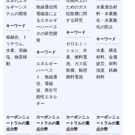
次世代エネ
性能向上の
ルギーシス
無線通信用
ためのガス
水素適合材
テムの開発
電磁波によ
拡散層に関
料・水素脆
るエネルギ
する研究
化・水素脆
キーワード
ーハーベス
化の防止
キーワード
タの研究開
核融合、ト
キーワード
発
リチウム、
ゼロエミッ
水素、溶融
ション、水
水素、構造
キーワード
塩、物質移
素、燃料電
材料、金属
動
エネルギー
池、ガス拡
疲労、材料
ハーベス
散層、舶用
強度、鉄鋼
ト、無線通
燃料電池
材料
信、電磁
波、再生可
能性エネル
ギー
カーボンニュ
カーボンニュ
カーボンニュ
カーボンニュ
ートラルの重
ートラルの重
ートラルの重
ートラルの重
点分野
点分野
点分野
点分野