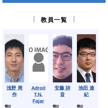
教員一覧
浅野 周
Adroit
安藤 詩
池田 達
作
T.N.
音
紀
Fajar
職位
職位
職位