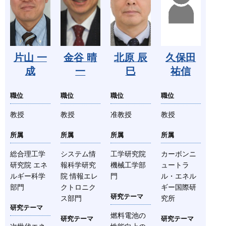
片山 一
金谷 晴
北原 辰
久保田
成
一
巳
祐信
職位
職位
職位
職位
教授
教授
准教授
教授
所属
所属
所属
所属
総合理工学
システム情
工学研究院
カーボンニ
研究院 エネ
報科学研究
機械工学部
ュートラ
ルギー科学
院 情報エレ
門
ル・エネル
部門
クトロニク
ギー国際研
研究テーマ
ス部門
究所
研究テーマ
燃料電池の
研究テーマ
研究テーマ