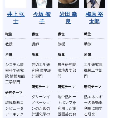
井上 弘
今坂 智
岩田 幸
梅原 裕
士
子
良
太郎
職位
職位
職位
職位
教授
講師
教授
助教
所属
所属
所属
所属
システム情
芸術工学研
農学研究院
工学研究院
報科学研究
究院 環境設
環境農学部
機械工学部
院 情報知能
計部門
門
門
工学部門
研究テーマ
研究テーマ
研究テーマ
研究テーマ
グリーンイ
地中熱ヒー
熱エネルギ
環境指向コ
ノベーショ
トポンプを
ーの高効率
ンピュータ
ンのための
利用した施
利用に関す
アーキテク
計測化学の
設園芸にお
る研究