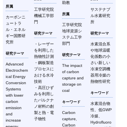
助教
所属
工学研究院
サステナブ
所属
機械工学部
ル水素研究
カーボンニ
門
所
ュートラ
工学研究院
ル・エネル
地球資源シ
研究テーマ
研究テーマ
ギー国際研
ステム工学
究所
部門
・レーザー
水素混合系
を利用した
や地球温暖
研究テーマ
研究テーマ
熱物性計測
化係数の小
・鋼板製造
さい新しい
Advanced
The impact
プロセスに
冷凍空調機
Electrochem
of carbon
おける水冷
器用冷媒の
ical Energy
capture and
技術
熱物性研究
Conversion
storage on
・高圧ひず
Systems
coal
キーワード
みを利用し
with lower
たバルクナ
carbon
キーワード
水素混合物
ノ材料の創
emission
性、低GWP
製と熱・電
Carbon
and
冷媒、
子物性
capture,
increase
Hydrofluoro
Carbon
energy