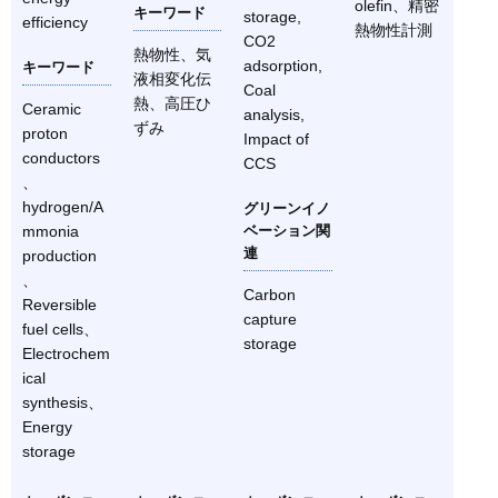
olefin、精密
キーワード
storage,
efficiency
熱物性計測
CO2
熱物性、気
adsorption,
キーワード
液相変化伝
Coal
熱、高圧ひ
Ceramic
analysis,
ずみ
proton
Impact of
conductors
CCS
、
hydrogen/A
グリーンイノ
mmonia
ベーション関
連
production
、
Carbon
Reversible
capture
fuel cells、
storage
Electrochem
ical
synthesis、
Energy
storage