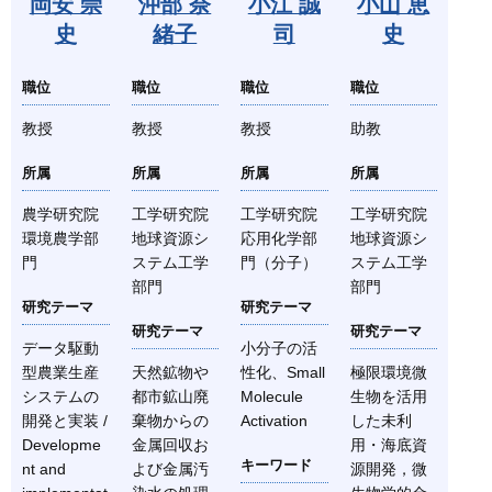
岡安 崇
沖部 奈
小江 誠
小山 恵
史
緒子
司
史
職位
職位
職位
職位
教授
教授
教授
助教
所属
所属
所属
所属
農学研究院
工学研究院
工学研究院
工学研究院
環境農学部
地球資源シ
応用化学部
地球資源シ
門
ステム工学
門（分子）
ステム工学
部門
部門
研究テーマ
研究テーマ
研究テーマ
研究テーマ
データ駆動
小分子の活
型農業生産
天然鉱物や
性化、Small
極限環境微
システムの
都市鉱山廃
Molecule
生物を活用
開発と実装 /
棄物からの
Activation
した未利
Developme
金属回収お
用・海底資
キーワード
nt and
よび金属汚
源開発，微