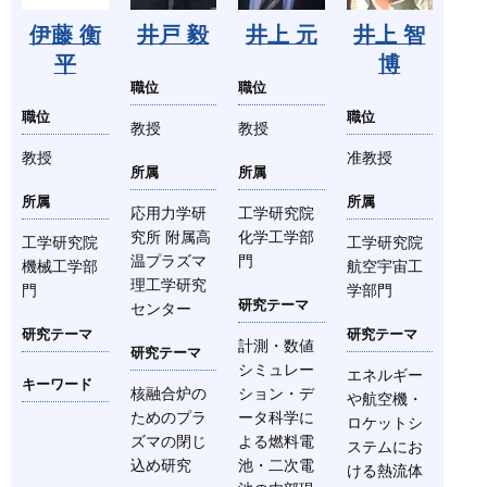
伊藤 衡
井戸 毅
井上 元
井上 智
平
博
職位
職位
職位
職位
教授
教授
教授
准教授
所属
所属
所属
所属
応用力学研
工学研究院
究所 附属高
化学工学部
工学研究院
工学研究院
温プラズマ
門
機械工学部
航空宇宙工
理工学研究
門
学部門
研究テーマ
センター
研究テーマ
研究テーマ
計測・数値
研究テーマ
シミュレー
エネルギー
キーワード
核融合炉の
ション・デ
や航空機・
ためのプラ
ータ科学に
ロケットシ
ズマの閉じ
よる燃料電
ステムにお
込め研究
池・二次電
ける熱流体