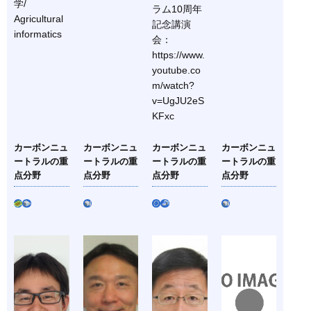
学/
ラム10周年
Agricultural
記念講演
informatics
会：
https://www.
youtube.co
m/watch?
v=UgJU2eS
KFxc
カーボンニュ
カーボンニュ
カーボンニュ
カーボンニュ
ートラルの重
ートラルの重
ートラルの重
ートラルの重
点分野
点分野
点分野
点分野