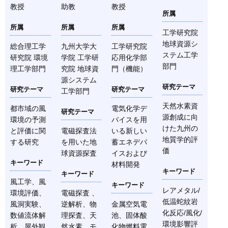
教授
助教
教授
所属
所属
所属
所属
工学研究院
地球資源シ
総合理工学
九州大学大
工学研究院
ステム工学
研究院 環境
学院 工学研
応用化学部
部門
理工学部門
究院 地球資
門（機能）
源システム
研究テーマ
研究テーマ
研究テーマ
工学部門
天然水素資
都市域の風
電気化学デ
研究テーマ
源創成に向
環境の予測
バイスを用
けた九州の
と評価に関
電磁探査法
いる新しい
地質学的評
する研究
を用いた地
蓄エネデバ
価
球資源探査
イスおよび
キーワード
材料開発
キーワード
キーワード
風工学、風
キーワード
レアメタル/
環境評価、
電磁探査 、
低温蛇紋岩
風洞実験、
逆解析、物
金属空気電
化反応/風化/
数値流体解
理探査、天
池、固体酸
環境影響評
析、屋外観
然水素、モ
化物燃料電