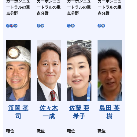
カーボンニュ
カーボンニュ
カーボンニュ
カーボンニュ
ートラルの重
ートラルの重
ートラルの重
ートラルの重
点分野
点分野
点分野
点分野
笹岡 孝
佐々木
佐藤 亜
島田 英
司
一成
希子
樹
職位
職位
職位
職位