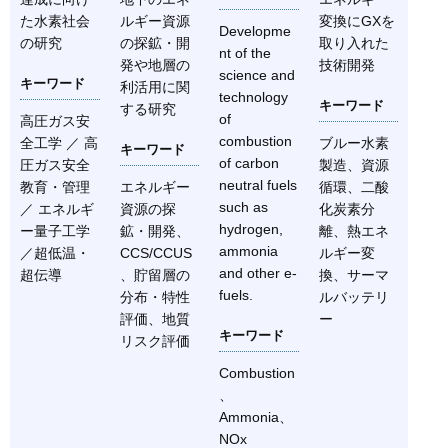
た水素社会
ルギー資源
変換にGXを
Developme
の研究
の探鉱・開
取り入れた
nt of the
発や地層の
技術開発
science and
キーワード
利活用に関
technology
キーワード
する研究
of
高圧ガス安
combustion
全工学 ／ 高
ブルー水素
キーワード
of carbon
圧ガス安全
製造、資源
neutral fuels
教育・管理
エネルギー
循環、二酸
such as
／ エネルギ
資源の探
化炭素分
hydrogen,
ー量子工学
鉱・開発、
離、熱エネ
ammonia
／超低温・
CCS/CCUS
ルギー変
and other e-
超伝導
、貯留層の
換、サーマ
fuels.
分布・特性
ルバッテリ
評価、地質
ー
キーワード
リスク評価
Combustion
、
Ammonia、
NOx