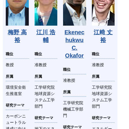
梅野 高
江川 浩
Ekenec
江﨑 丈
裕
輔
hukwu
裕
C.
職位
職位
職位
Okafor
教授
准教授
准教授
職位
所属
所属
所属
准教授
環境安全衛
工学研究院
工学研究院
所属
生推進室
地球資源シ
地球資源シ
ステム工学
ステム工学
工学研究院
研究テーマ
部門
部門
機械工学部
門
カーボンニ
研究テーマ
研究テーマ
ュートラル
研究テーマ
達成に向け
地下のエネ
エネルギー