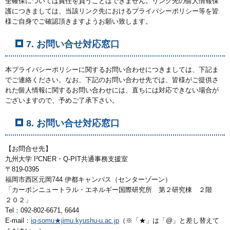
全確保については責任を負うことはできません。リンク先の個人情報保
護につきましては、当該リンク先におけるプライバシーポリシー等を皆
様ご自身でご確認頂きますようお願い致します。
7. お問い合せ対応窓口
本プライバシーポリシーに関するお問い合わせにつきましては、下記ま
でご連絡ください。なお、下記のお問い合わせ先では、皆様がご提供さ
れた個人情報に関するお問い合わせには、直ちには対応できない場合が
ございますので、予めご了承下さい。
8. お問い合せ対応窓口
【お問合せ先】
九州大学 I²CNER・Q-PIT共通事務支援室
〒819-0395
福岡市西区元岡744 伊都キャンパス（センターゾーン）
「カーボンニュートラル・エネルギー国際研究所 第２研究棟 ２階
２０２」
Tel：092-802-6671, 6644
E-mail：
iq-somu★jimu.kyushu-u.ac.jp
（※「★」は「@」と差し替えて