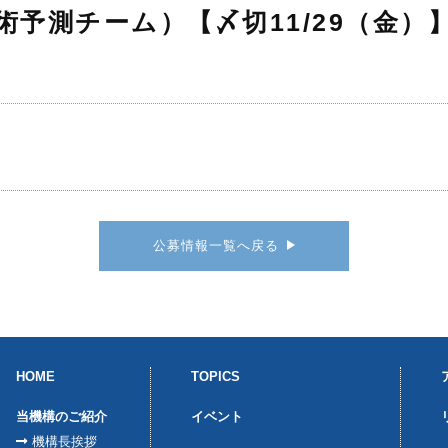
術予測チーム）【〆切11/29（金）
公募情報一覧へ戻る
HOME
TOPICS
当機構のご紹介
イベント
機構長挨拶