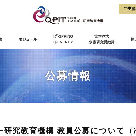
2
K
-SPRING
宮本淳弌
業
モジュール
博
Q-ENERGY
水素研究奨励賞
公募情報
ー研究教育機構 教員公募について（