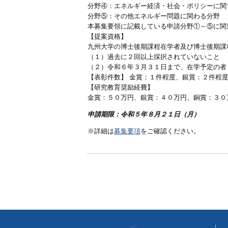
分野④：エネルギー経済・社会・ポリシーに関
分野⑤：その他エネルギー問題に関わる分野
本募集要領に記載している申請分野①～⑤に関
【提案資格】
九州大学の博士後期課程在学者及び博士後期課
（１）過去に２回以上採択されていないこと
（２）令和６年３月３１日まで、在学予定の者
【表彰件数】 金賞：１件程度、銀賞：２件程
【研究教育奨励経費】
金賞：５０万円、銀賞：４０万円、銅賞：３０
申請期限：令和５年８月２１日（月）
※詳細は
募集要項
をご確認ください。