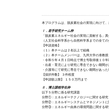
本プログラムは、脱炭素社会の実現に向けて、
Ⅰ．若手研究チーム枠
「脱炭素エネルギー社会の実現に貢献する」異
（人文社会科学系から自然科学系までの全ての
【申請資格】
（１）本チームは２名以上で組織
（２）本チームメンバーは、九州大学の准教授
・令和５年４月１日時点で博士号取得後１０年
・出産・育児により研究に専念できない期間が
・介護等にて研究に専念できない期間があった
【採択件数】 ３件程度
【申請額上限】 １５０万円まで
Ⅱ．博士課程学生枠
以下５分野に係る研究課題
分野①：エネルギーテクノロジーに関する研究
分野②：エネルギーシステムとマネジメントに
分野③：エネルギー由来の環境問題に関する研