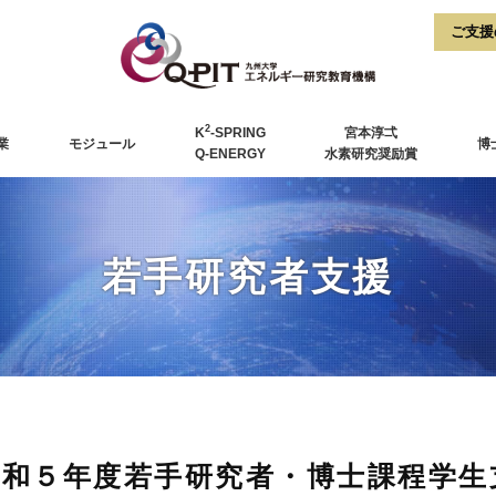
2
K
-SPRING
宮本淳弌
業
モジュール
博
Q-ENERGY
水素研究奨励賞
若手研究者支援
令和５年度若手研究者・博士課程学生